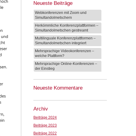
 noch
Neueste Beiträge
ale
Webkonferenzen mit Zoom und
Simultandolmetschern
Herkömmliche Konferenzplattformen –
en
Simultandolmetschen gestreamt
n und
Multilinguale Konferenzplattformen –
cht
Simultandolmetschen integriert
eser
Mehrsprachige Videokonferenzen –
nd
welche Plattform?
Mehrsprachige Online-Konferenzen –
esen.
der Einstieg
er
Neueste Kommentare
 des
s
Archiv
rn,
Beiträge 2024
ein
Beiträge 2023
Beiträge 2022