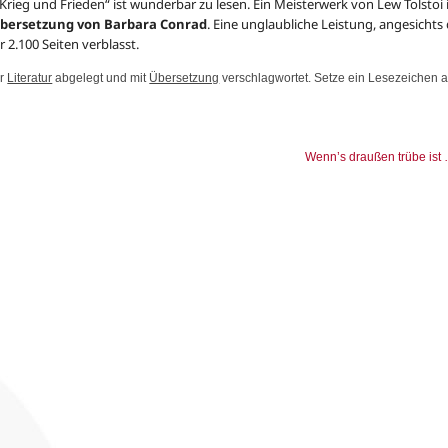
rieg und Frieden“ ist wunderbar zu lesen. Ein Meisterwerk von Lew Tolstoi 
bersetzung von Barbara Conrad
. Eine unglaubliche Leistung, angesichts
 2.100 Seiten verblasst.
er
Literatur
abgelegt und mit
Übersetzung
verschlagwortet. Setze ein Lesezeichen a
Wenn’s draußen trübe ist