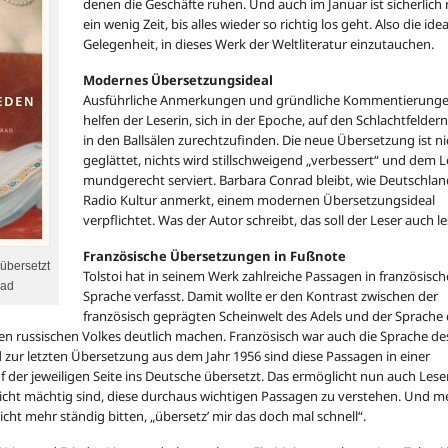
denen die Geschäfte ruhen. Und auch im Januar ist sicherlich
ein wenig Zeit, bis alles wieder so richtig los geht. Also die ide
Gelegenheit, in dieses Werk der Weltliteratur einzutauchen.
Modernes Übersetzungsideal
Ausführliche Anmerkungen und gründliche Kommentierung
helfen der Leserin, sich in der Epoche, auf den Schlachtfelder
in den Ballsälen zurechtzufinden. Die neue Übersetzung ist ni
geglättet, nichts wird stillschweigend „verbessert“ und dem L
mundgerecht serviert. Barbara Conrad bleibt, wie Deutschla
Radio Kultur anmerkt, einem modernen Übersetzungsideal
verpflichtet. Was der Autor schreibt, das soll der Leser auch l
Französische Übersetzungen in Fußnote
 übersetzt
Tolstoi hat in seinem Werk zahlreiche Passagen in französisch
rad
Sprache verfasst. Damit wollte er den Kontrast zwischen der
französisch geprägten Scheinwelt des Adels und der Sprache
n russischen Volkes deutlich machen. Französisch war auch die Sprache de
 zur letzten Übersetzung aus dem Jahr 1956 sind diese Passagen in einer
 der jeweiligen Seite ins Deutsche übersetzt. Das ermöglicht nun auch Lese
nicht mächtig sind, diese durchaus wichtigen Passagen zu verstehen. Und m
cht mehr ständig bitten, „übersetz’ mir das doch mal schnell“.