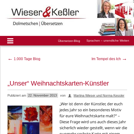
Sprachen – unendliche Weiten
Übersetzer-Blog
←
→
1.000 Tage Blog
Im Tempel des Ich
„Unser“ Weihnachtskarten-Künstler
Publiziert am
22. November 2013
von
Martina Wieser und Norma Kessler
„Wer ist denn der Künstler, der euch
jedes Jahr so ein besonderes Motiv
für eure Weihnachtskarte malt?“ –
Diese Frage wird uns auch dieses Jahr
sicherlich wieder gestellt, wenn wir die
nunmehr sechste Karte mit einem