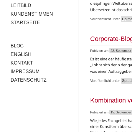
diesjährigen Weltüberse
LEITBILD
Übersetzen ist das schr
KUNDENSTIMMEN
Veröffentlicht unter
Dolme
STARTSEITE
Corporate-Blo
BLOG
Publiziert am
22. September
ENGLISH
Es ist eine der häufigs
KONTAKT
„Lohnt sich denn der ga
was einen Auftraggeber
IMPRESSUM
DATENSCHUTZ
Veröffentlicht unter
Sprac
Kombination v
Publiziert am
15. September
Wie jedes Fachgebiet ha
einer Kunstform übersc