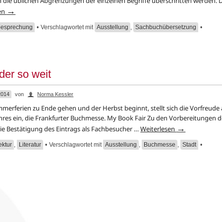
die üblichen Abgrenzungen der einzelnen Begriffe überschritten werden. D
→
sen
esprechung
•
Verschlagwortet mit
Ausstellung
,
Sachbuchübersetzung
•
der so weit
2014
von
Norma Kessler
mmerferien zu Ende gehen und der Herbst beginnt, stellt sich die Vorfreude 
hres ein, die Frankfurter Buchmesse. My Book Fair Zu den Vorbereitungen 
→
e Bestätigung des Eintrags als Fachbesucher …
Weiterlesen
ektur
,
Literatur
•
Verschlagwortet mit
Ausstellung
,
Buchmesse
,
Stadt
•