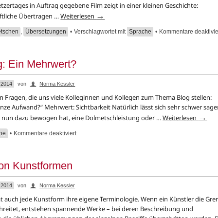
tzertages in Auftrag gegebene Film zeigt in einer kleinen Geschichte:
→
iftliche Übertragen …
Weiterlesen
tschen
,
Übersetzungen
•
Verschlagwortet mit
Sprache
•
Kommentare deaktivie
g: Ein Mehrwert?
 2014
von
Norma Kessler
ten Fragen, die uns viele Kolleginnen und Kollegen zum Thema Blog stellen:
nze Aufwand?“ Mehrwert: Sichtbarkeit Natürlich lässt sich sehr schwer sage
→
 nun dazu bewogen hat, eine Dolmetschleistung oder …
Weiterlesen
he
•
Kommentare deaktiviert
on Kunstformen
 2014
von
Norma Kessler
t auch jede Kunstform ihre eigene Terminologie. Wenn ein Künstler die Gre
hreitet, entstehen spannende Werke – bei deren Beschreibung und