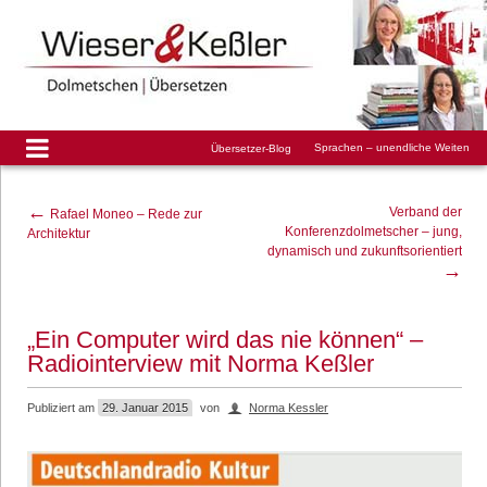
Sprachen – unendliche Weiten
Übersetzer-Blog
←
Verband der
Rafael Moneo – Rede zur
Konferenzdolmetscher – jung,
Architektur
dynamisch und zukunftsorientiert
→
„Ein Computer wird das nie können“ –
Radiointerview mit Norma Keßler
Publiziert am
29. Januar 2015
von
Norma Kessler