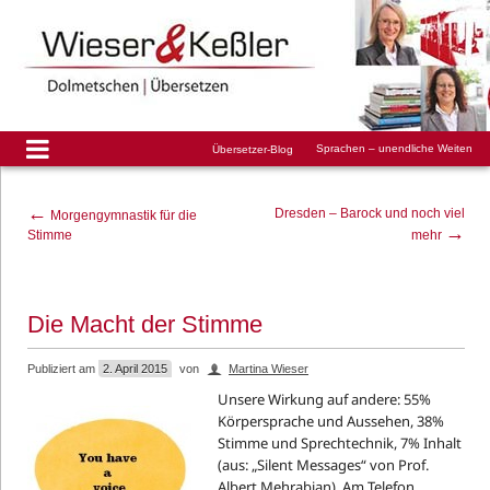
Sprachen – unendliche Weiten
Übersetzer-Blog
←
Dresden – Barock und noch viel
Morgengymnastik für die
→
Stimme
mehr
Die Macht der Stimme
Publiziert am
2. April 2015
von
Martina Wieser
Unsere Wirkung auf andere: 55%
Körpersprache und Aussehen, 38%
Stimme und Sprechtechnik, 7% Inhalt
(aus: „Silent Messages“ von Prof.
Albert Mehrabian). Am Telefon