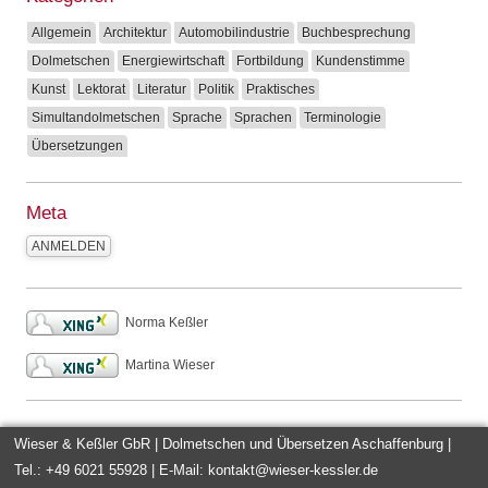
Allgemein
Architektur
Automobilindustrie
Buchbesprechung
Dolmetschen
Energiewirtschaft
Fortbildung
Kundenstimme
Kunst
Lektorat
Literatur
Politik
Praktisches
Simultandolmetschen
Sprache
Sprachen
Terminologie
Übersetzungen
Meta
ANMELDEN
Norma Keßler
Martina Wieser
Wieser & Keßler GbR | Dolmetschen und Übersetzen
Aschaffenburg |
Tel.: +49 6021 55928 | E-Mail:
kontakt@wieser-kessler.de