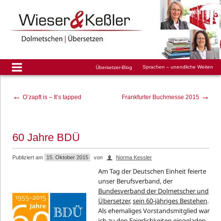
Sprachen – unendliche Weiten
Übersetzer-Blog
←
→
O’zapft is – It’s tapped
Frankfurter Buchmesse 2015
60 Jahre BDÜ
Publiziert am
15. Oktober 2015
von
Norma Kessler
Am Tag der Deutschen Einheit feierte
unser Berufsverband, der
Bundesverband der Dolmetscher und
Übersetzer
,
sein 60-jähriges Bestehen
.
Als ehemaliges Vorstandsmitglied war
ich zu den Feierlichkeiten eingeladen.